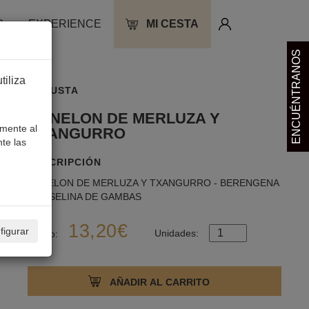
O
EXPERIENCE
MI CESTA
ENCUÉNTRANOS
iliza
DEGUSTA
CANELON DE MERLUZA Y
amente al
TXANGURRO
te las
DESCRIPCIÓN
CANELON DE MERLUZA Y TXANGURRO - BERENGENA
- MUSELINA DE GAMBAS
13,20€
figurar
Unidades:
Precio: