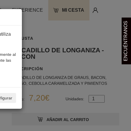
O
EXPERIENCE
MI CESTA
ENCUÉNTRANOS
iliza
DEGUSTA
BOCADILLO DE LONGANIZA -
amente al
BACON
te las
DESCRIPCIÓN
BOCADILLO DE LONGANIZA DE GRAUS, BACON,
QUESO, CEBOLLA CARAMELIZADA Y PIMIENTOS
7,20€
figurar
Unidades:
Precio: